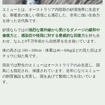
エミューとは、オーストラリア内陸部の砂漠地帯に生息す
る、寒暖差の激しい環境にも適応した、非常に強い生命力
を持った古代鳥です。
砂漠ならではの
強烈な紫外線から受けるダメージの緩和や
修復力と、感染症や怪我に対する脅威的な回復力
を持ち合
わせ、なんと8千万年前から自然界を生き抜いています。
体の高さは 160～200cm・体重は40～60kgほどの見た目はダ
チョウに似た鳥です。
現在では野生のエミューはオーストラリアのみ生息し、国
鳥にも指定され、保護されています。近年になりエミュー
の飼育施設も充実し、国をあげて繁殖に力を注いでいま
す。