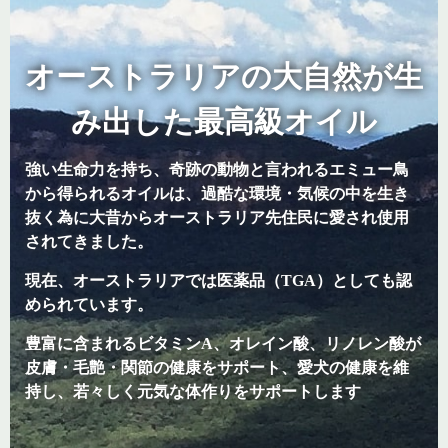
オーストラリアの大自然が生
み出した
最高級オイル
強い生命力を持ち、奇跡の動物と言われるエミュー鳥
から得られるオイルは、
過酷な環境・気候の中を生き
抜く為に
大昔からオーストラリア先住民に愛され使用
されてきました。
現在、オーストラリアでは医薬品（TGA）としても認
められています。
豊富に含まれるビタミンA、オレイン酸、リノレン酸が
皮膚・毛艶・関節の健康をサポート、
愛犬の健康を維
持し、若々しく元気な体作りをサポートします