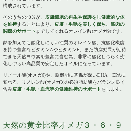
構成されています。
そのうちの40％が、
皮膚細胞の再生や保護をし健康的な体
を維持
することにより、
皮膚・毛艶を美しく保ち、筋肉の
関節のサポート
までしてくれるオレイン酸(オメガ9)です。
熱を加えても酸化しにくい性質のオレイン酸、抗酸化機能
を持つ豊富なビタミンAやビタミンE、また防腐効果が期待
できる天然ヨウ素を豊富に含む為、非常に酸化しづらく劣
化しづらい高品質で安定したオイルになっています。
リノール酸(オメガ6)や、脳機能に関係が深いDHA・EPAに
変わる、リノレン酸(オメガ3)の必須脂肪酸をバランス良く
含み
皮膚・毛艶・血流等の健康維持のサポート
をします。
天然の黄金比率オメガ３・６・９